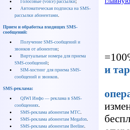
главну
Голосовые (voice) рассылки
;
Автоматическая подписка на SMS-
рассылки абонентами
.
Прием и обработка входящих SMS-
сообщений:
Получение SMS-сообщений и
звонков от абонентов
;
=100%
Виртуальные номера для приема
SMS-сообщений
;
и та
SIM-хостинг для приема SMS-
сообщений и звонков
.
SMS-реклама:
опер
QIWI Инфо — реклама в SMS-
изме
сообщениях
.
SMS-реклама абонентам МТС
.
беспл
SMS-реклама абонентам Megafon
.
SMS-реклама абонентам Beeline
.