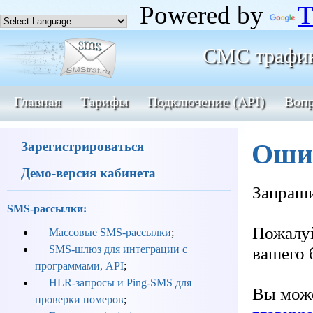
Powered by
T
СМС трафи
Главная
Тарифы
Подключение (API)
Вопр
Зарегистрироваться
Ошиб
Демо-версия кабинета
Запраши
SMS-рассылки:
Пожалуй
Массовые SMS-рассылки
;
SMS-шлюз для интеграции с
вашего 
программами, API
;
HLR-запросы и Ping-SMS для
Вы мож
проверки номеров
;