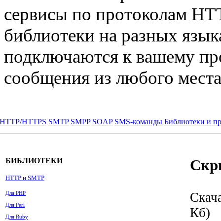
сервисы по протоколам H
библиотеки на разных язы
подключаются к вашему пр
сообщения из любого мест
HTTP/HTTPS
SMTP
SMPP
SOAP
SMS-команды
Библиотеки и п
БИБЛИОТЕКИ
Скри
HTTP и SMTP
Для PHP
Скач
Для Perl
Кб)
Для Ruby