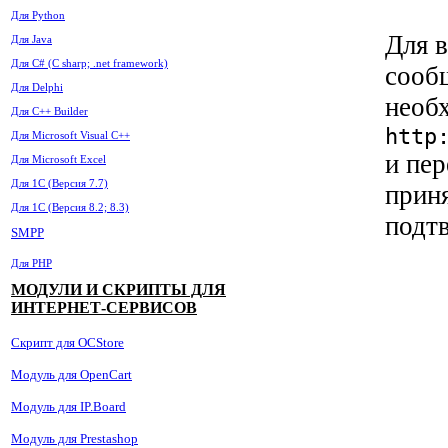
Для Python
Для 
Для Java
Для C# (C sharp; .net framework)
сооб
Для Delphi
необ
Для C++ Builder
http
Для Microsoft Visual C++
и пе
Для Microsoft Excel
Для 1С (Версия 7.7)
прин
Для 1С (Версия 8.2; 8.3)
подтв
SMPP
Для PHP
МОДУЛИ И СКРИПТЫ ДЛЯ
ИНТЕРНЕТ-СЕРВИСОВ
Скрипт для OCStore
Модуль для OpenCart
Модуль для IP.Board
Модуль для Prestashop