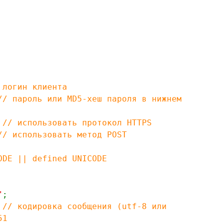
 логин клиента
// пароль или MD5-хеш пароля в нижнем
;
// использовать протокол HTTPS
// использовать метод POST
ODE || defined UNICODE
"
;
ировка сообщения (utf-8 или
51