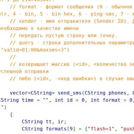
// format - формат сообщения (0 - обычное s
hlr, 4 - bin, 5 - bin-hex, 6 - ping-sms, 7 - 
// sender - имя отправителя (Sender ID). Дл
необходимо в качестве имени
// передать пустую строку или точку.
// query - строка дополнительных параметров
("valid=01:00&maxsms=3")
//
// возвращает массив (<id>, <количество sms
успешной отправки
// либо (<id>, -<код ошибки>) в случае ош
vector
<
CString
>
send_sms
(
CString phones
,
CString time
=
""
,
int id
=
0
,
int format
=
0
""
)
{
CString tt
,
ir
;
CString formats
[
9
] = {
"flash=1"
,
"pus