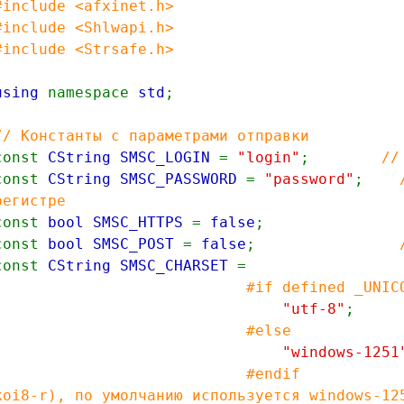
#include <afxinet.h>
#include <Shlwapi.h>
#include <Strsafe.h>
using
namespace
std
;
// Константы с параметрами отправки
const
CString SMSC_LOGIN
=
"login"
;
//
const
CString SMSC_PASSWORD
=
"password"
;
регистре
const
bool SMSC_HTTPS
=
false
const
bool SMSC_POST
=
false
;
const
CString SMSC_CHARSET
=
#if defined _UNIC
"utf-8"
;
#else
"windows-1251
#endif // код
koi8-r), по умолчанию используется windows-12