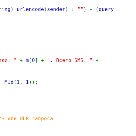
ring
)
_urlencode
(
sender
) :
""
) + (
query
ылки: "
+
m
[
0
] +
". Всего SMS: "
+
].
Mid
(
1
,
1
));
MS или HLR-запроса