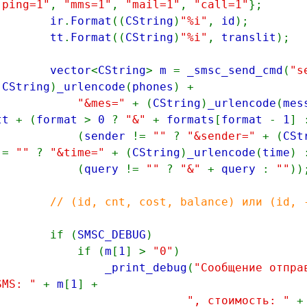
"ping=1"
,
"mms=1"
,
"mail=1"
,
"call=1"
};
ir
.
Format
((
CString
)
"%i"
,
id
);
tt
.
Format
((
CString
)
"%i"
,
translit
);
vector
<
CString
>
m
=
_smsc_send_cmd
(
"s
(
CString
)
_urlencode
(
phones
) +
"&mes="
+ (
CString
)
_urlencode
(
mes
tt
+ (
format
>
0
?
"&"
+
formats
[
format
-
1
]
(
sender
!=
""
?
"&sender="
+ (
CSt
!=
""
?
"&time="
+ (
CString
)
_urlencode
(
time
)
(
query
!=
""
?
"&"
+
query
:
""
))
// (id, cnt, cost, balance) или (id, 
if (
SMSC_DEBUG
)
if (
m
[
1
] >
"0"
)
_print_debug
(
"Сообщение отпра
SMS: "
+
m
[
1
] +
", стоимость: "