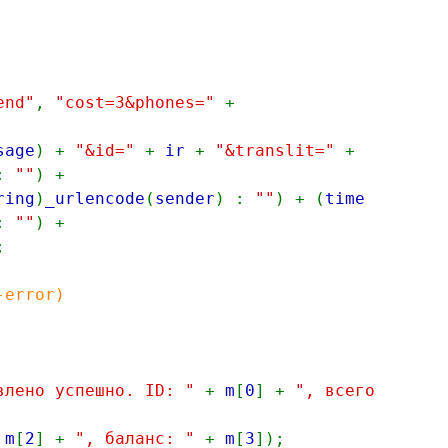
end"
,
"cost=3&phones="
+
sage
) +
"&id="
+
ir
+
"&translit="
+
 :
""
) +
ring
)
_urlencode
(
sender
) :
""
) + (
time
 :
""
) +
;
-error)
влено успешно. ID: "
+
m
[
0
] +
", всего
+
m
[
2
] +
", баланс: "
+
m
[
3
]);