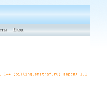
кты
Вход
l C++ (billing.smstraf.ru) версия 1.1