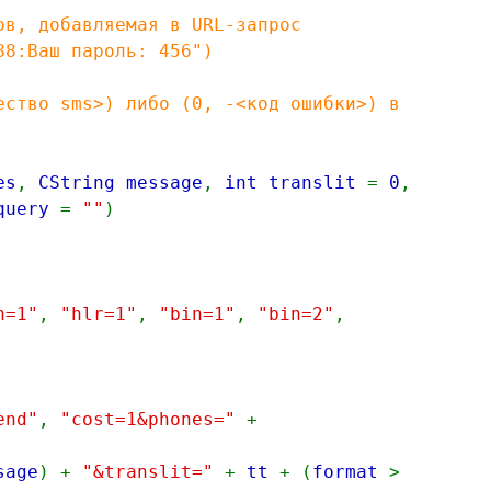
, добавляемая в URL-запрос
88:Ваш пароль: 456")
тво sms>) либо (0, -<код ошибки>) в
es
,
CString message
,
int translit
=
0
,
 query
=
""
)
h=1"
,
"hlr=1"
,
"bin=1"
,
"bin=2"
,
end"
,
"cost=1&phones="
+
sage
) +
"&translit="
+
tt
+ (
format
>