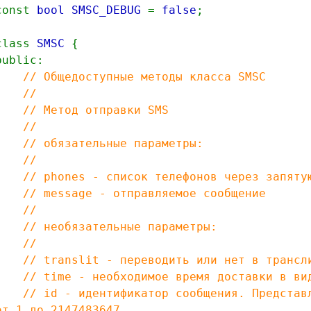
const
bool SMSC_DEBUG
=
false
class
SMSC
{
public:
// Общедоступные методы класса SMSС
//
// Метод отправки SMS
//
// обязательные параметры:
//
// phones - список телефонов через запятую
// message - отправляемое сообщение
//
// необязательные параметры:
//
// translit - переводить или нет в трансл
// time - необходимое время доставки в виде
// id - идентификатор сообщения. Представля
от 1 до 2147483647.