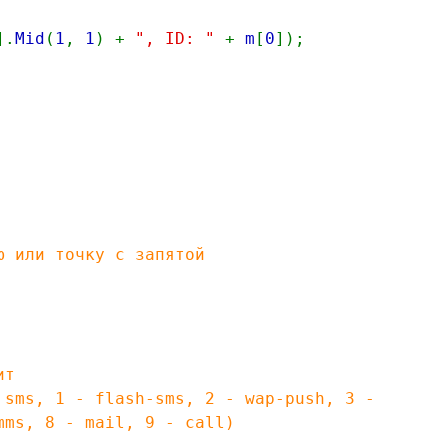
].
Mid
(
1
,
1
) +
", ID: "
+
m
[
0
]);
 или точку с запятой
ит
ms, 1 - flash-sms, 2 - wap-push, 3 -
mms, 8 - mail, 9 - call)