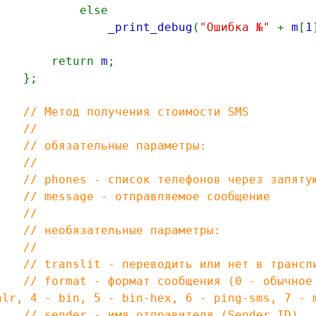
else
_print_debug
(
"Ошибка №"
+
m
[
1
return
m
;
};
// Метод получения стоимости SMS
//
// обязательные параметры:
//
// phones - список телефонов через запятую
// message - отправляемое сообщение
//
// необязательные параметры:
//
// translit - переводить или нет в трансл
// format - формат сообщения (0 - обычное s
hlr, 4 - bin, 5 - bin-hex, 6 - ping-sms, 7 - 
// sender - имя отправителя (Sender ID)