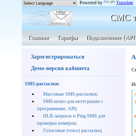
Powered by
Translate
СМС т
Главная
Тарифы
Подключение (API
A
Зарегистрироваться
Демо-версия кабинета
С
SMS-рассылки:
И
Массовые SMS-рассылки
;
SMS-шлюз для интеграции с
программами, API
;
HLR-запросы и Ping-SMS для
проверки номеров
;
Голосовые (voice) рассылки
;