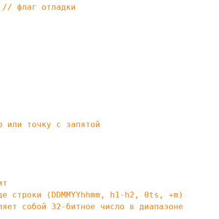
;
// флаг отладки
 или точку с запятой
ит
 строки (DDMMYYhhmm, h1-h2, 0ts, +m)
ет собой 32-битное число в диапазоне