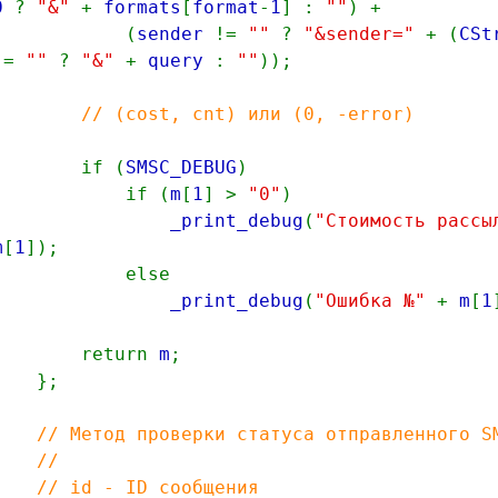
0
?
"&"
+
formats
[
format
-
1
] :
""
) +
(
sender
!=
""
?
"&sender="
+ (
CSt
!=
""
?
"&"
+
query
:
""
));
// (cost, cnt) или (0, -error)
if (
SMSC_DEBUG
)
if (
m
[
1
] >
"0"
)
_print_debug
(
"Стоимость расс
m
[
1
]);
else
_print_debug
(
"Ошибка №"
+
m
[
1
return
m
;
};
// Метод проверки статуса отправленного S
//
// id - ID cообщения