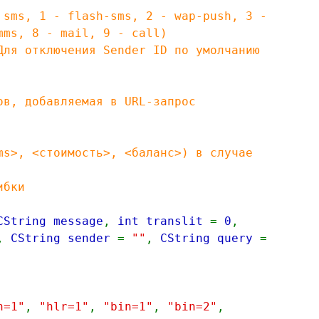
ms, 1 - flash-sms, 2 - wap-push, 3 -
mms, 8 - mail, 9 - call)
я отключения Sender ID по умолчанию
, добавляемая в URL-запрос
>, <стоимость>, <баланс>) в случае
ибки
CString message
,
int translit
=
0
,
,
CString sender
=
""
,
CString query
=
h=1"
,
"hlr=1"
,
"bin=1"
,
"bin=2"
,