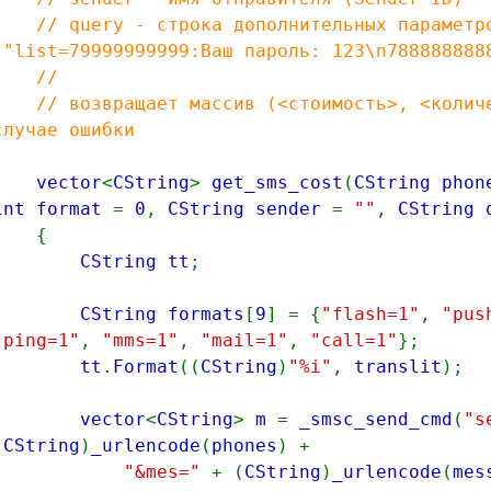
// query - строка дополнительных параметров
("list=79999999999:Ваш пароль: 123\n788888888
//
// возвращает массив (<стоимость>, <количес
случае ошибки
vector
<
CString
>
get_sms_cost
(
CString phon
int format
=
0
,
CString sender
=
""
,
CString
{
CString tt
;
CString formats
[
9
] = {
"flash=1"
,
"pus
"ping=1"
,
"mms=1"
,
"mail=1"
,
"call=1"
};
tt
.
Format
((
CString
)
"%i"
,
translit
);
vector
<
CString
>
m
=
_smsc_send_cmd
(
"s
(
CString
)
_urlencode
(
phones
) +
"&mes="
+ (
CString
)
_urlencode
(
mes