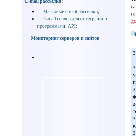
E-mail рассылки:
га
Массовые e-mail рассылки
;
га
E-mail сервер для интеграции с
да
программами, API
;
Пр
Мониторинг серверов и сайтов
3
3
у
п
3
ф
д
т
3
ю
3