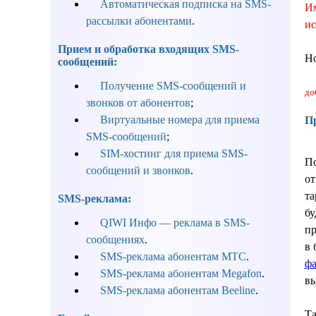
Автоматическая подписка на SMS-
Им
рассылки абонентами
.
ис
Прием и обработка входящих SMS-
Но
сообщений:
Получение SMS-сообщений и
до
звонков от абонентов
;
Виртуальные номера для приема
Пр
SMS-сообщений
;
SIM-хостинг для приема SMS-
По
сообщений и звонков
.
от
та
SMS-реклама:
бу
QIWI Инфо — реклама в SMS-
пр
сообщениях
.
в 
SMS-реклама абонентам МТС
.
фа
SMS-реклама абонентам Megafon
.
вы
SMS-реклама абонентам Beeline
.
Та