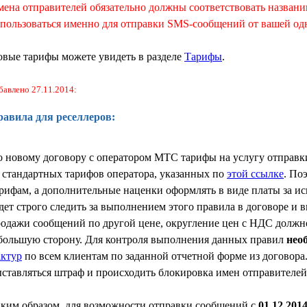
ена отправителей обязательно должны соответствовать названию
пользоваться именно для отправки SMS-сообщений от вашей о
вые тарифы можете увидеть в разделе
Тарифы
.
бавлено 27.11.2014:
авила для реселлеров:
 новому договору с оператором МТС тарифы на услугу отправк
 стандартных тарифов оператора, указанных по
этой ссылке
. По
рифам, а дополнительные наценки оформлять в виде платы за ис
дет строго следить за выполнением этого правила в договоре и в
одажи сообщений по другой цене, округление цен с НДС должно
большую сторону. Для контроля выполнения данных правил
нео
ктур
по всем клиентам по заданной отчетной форме из договора.
ставляться штраф и происходить блокировка имен отправителей
ким образом, для возможности отправки сообщений с
01.12.2014