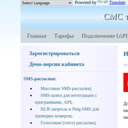
Powered by
Translate
СМС т
Главная
Тарифы
Подключение (API
И
Зарегистрироваться
Демо-версия кабинета
20
SMS-рассылки:
Массовые SMS-рассылки
;
SMS-шлюз для интеграции с
программами, API
;
Дл
HLR-запросы и Ping-SMS для
им
проверки номеров
;
пи
Голосовые (voice) рассылки
;