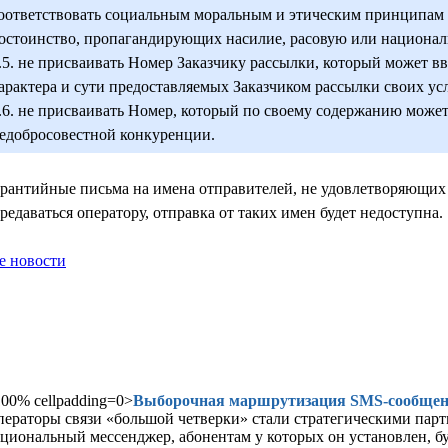
оответствовать социальным моральным и этическим принципам (
остоинство, пропагандирующих насилие, расовую или националь
.5. не присваивать Номер Заказчику рассылки, который может в
арактера и сути предоставляемых Заказчиком рассылки своих усл
.6. не присваивать Номер, который по своему содержанию може
едобросовестной конкуренции.
рантийные письма на имена отправителей, не удовлетворяющих 
редаваться оператору, отправка от таких имен будет недоступна.
е новости
00% cellpadding=0>
Выборочная маршрутизация SMS-сообщен
ераторы связи «большой четверки» стали стратегическими парт
циональный мессенджер, абонентам у которых он установлен, б