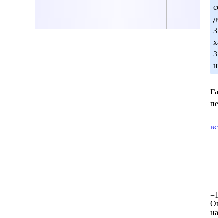
с
д
3
х
3
н
Га
пе
вс
=1
Оп
на