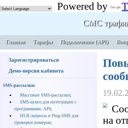
Powered by
T
СМС трафи
Главная
Тарифы
Подключение (API)
Вопр
Зарегистрироваться
Повы
Демо-версия кабинета
сооб
SMS-рассылки:
19.02.
Массовые SMS-рассылки
;
SMS-шлюз для интеграции с
Со
программами, API
;
HLR-запросы и Ping-SMS для
на от
проверки номеров
;