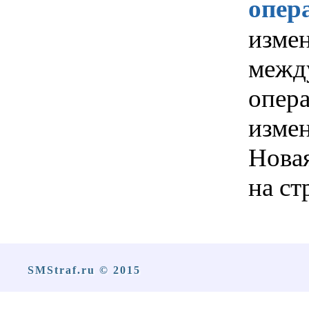
опер
изме
межд
опер
измен
Новая
на с
SMStraf.ru © 2015