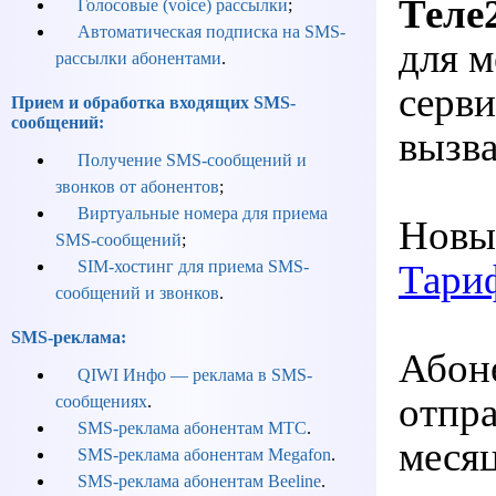
Теле
Голосовые (voice) рассылки
;
Автоматическая подписка на SMS-
для 
рассылки абонентами
.
серв
Прием и обработка входящих SMS-
сообщений:
вызва
Получение SMS-сообщений и
звонков от абонентов
;
Виртуальные номера для приема
Новые
SMS-сообщений
;
Тари
SIM-хостинг для приема SMS-
сообщений и звонков
.
SMS-реклама:
Абоне
QIWI Инфо — реклама в SMS-
отпра
сообщениях
.
SMS-реклама абонентам МТС
.
месяц
SMS-реклама абонентам Megafon
.
SMS-реклама абонентам Beeline
.