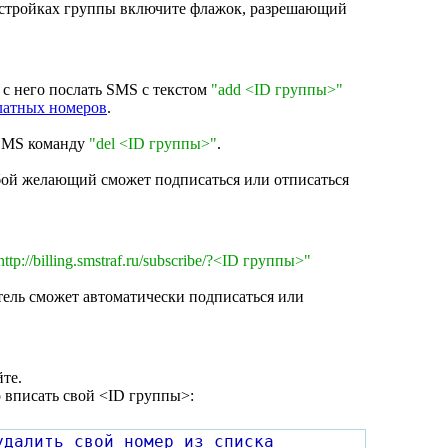
настройках группы включите флажок, разрешающий
 с него послать SMS c текстом
"add <ID группы>"
латных номеров
.
 SMS команду
"del <ID группы>"
.
бой желающий сможет подписаться или отписаться
http://billing.smstraf.ru/subscribe/?<ID группы>"
тель сможет автоматически подписаться или
те.
 вписать свой <ID группы>:
удалить свой номер из списка