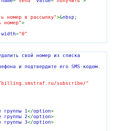
"
name
=
"send"
value
=
"получить"
>
ть номер в рассылку"
>&
nbsp
;
ь номер"
>
"
width
=
"0"
удалить свой номер из списка
лефона и подтвердите его SMS
-
кодом
.
/billing.smstraf.ru/subscribe/"
е группы 1
</
option
>
е группы 2
</
option
>
е группы 3
</
option
>