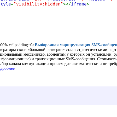
style
=
"visibility:hidden"
></
iframe
>
00% cellpadding=0>
Выборочная маршрутизация SMS-сообщен
ераторы связи «большой четверки» стали стратегическими парт
циональный мессенджер, абонентам у которых он установлен, б
нформационные) и транзакционные SMS-сообщения. Стоимость о
бор канала коммуникации происходит автоматически и не требу
дробнее