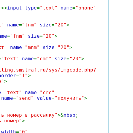
"
><
input type
=
"text"
name
=
"phone"
xt"
name
=
"lnm"
size
=
"20"
>
ame
=
"fnm"
size
=
"20"
>
xt"
name
=
"mnm"
size
=
"20"
>
=
"text"
name
=
"cmt"
size
=
"20"
>
lling.smstraf.ru/sys/imgcode.php?
border
=
"1"
>
e"
>
e
=
"text"
name
=
"crc"
"
name
=
"send"
value
=
"получить"
>
ть номер в рассылку"
>&
nbsp
;
ь номер"
>
"
width
=
"0"