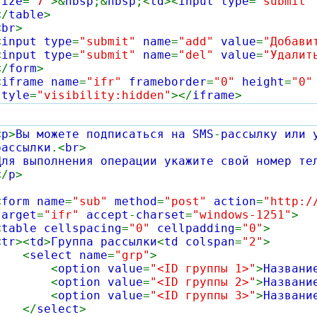
size
=
"7"
>&
nbsp
;&
nbsp
;<
td
><
input type
=
"submit
</
table
>
<
br
>
<
input type
=
"submit"
name
=
"add"
value
=
"Добави
<
input type
=
"submit"
name
=
"del"
value
=
"Удалит
</
form
>
<
iframe name
=
"ifr"
frameborder
=
"0"
height
=
"0
style
=
"visibility:hidden"
></
iframe
>
<
p
>
Вы можете подписаться на SMS
-
рассылку или 
рассылки
.<
br
>
Для выполнения операции укажите свой номер те
</
p
>
<
form name
=
"sub"
method
=
"post"
action
=
"http:/
target
=
"ifr"
accept
-
charset
=
"windows-1251"
>
<
table cellspacing
=
"0"
cellpadding
=
"0"
>
<
tr
><
td
>
Группа рассылки
<
td colspan
=
"2"
>
<
select name
=
"grp"
>
<
option value
=
"<ID группы 1>"
>
Названи
<
option value
=
"<ID группы 2>"
>
Названи
<
option value
=
"<ID группы 3>"
>
Названи
</
select
>