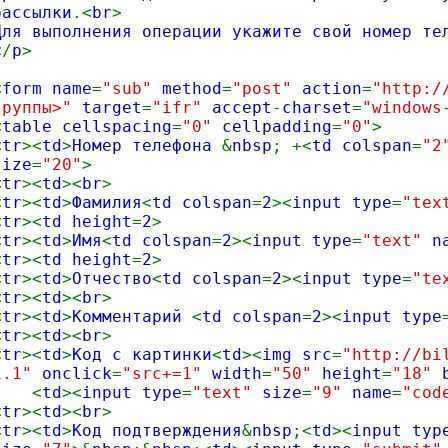
рассылки
.<
br
>
Для выполнения операции укажите свой номер те
</
p
>
<
form name
=
"sub"
method
=
"post"
action
=
"http:/
группы>"
target
=
"ifr"
accept
-
charset
=
"windows
<
table cellspacing
=
"0"
cellpadding
=
"0"
>
<
tr
><
td
>
Номер телефона
&
nbsp
; +<
td colspan
=
"2
size
=
"20"
>
<
tr
><
td
><
br
>
<
tr
><
td
>
Фамилия
<
td colspan
=
2
><
input type
=
"te
<
tr
><
td height
=
2
>
<
tr
><
td
>
Имя
<
td colspan
=
2
><
input type
=
"text"
n
<
tr
><
td height
=
2
>
<
tr
><
td
>
Отчество
<
td colspan
=
2
><
input type
=
"te
<
tr
><
td
><
br
>
<
tr
><
td
>
Комментарий
<
td colspan
=
2
><
input type
<
tr
><
td
><
br
>
<
tr
><
td
>
Код с картинки
<
td
><
img src
=
"http://bi
1.1"
onclick
=
"src+=1"
width
=
"50"
height
=
"18"
<
td
><
input type
=
"text"
size
=
"9"
name
=
"cod
<
tr
><
td
><
br
>
<
tr
><
td
>
Код подтверждения
&
nbsp
;<
td
><
input typ