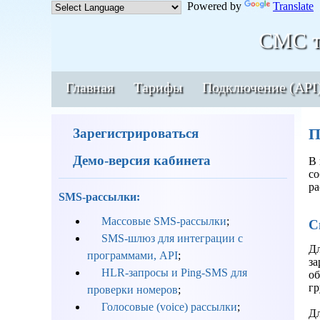
Powered by
Translate
СМС т
Главная
Тарифы
Подключение (API
П
Зарегистрироваться
Демо-версия кабинета
В 
со
ра
SMS-рассылки:
Массовые SMS-рассылки
;
С
SMS-шлюз для интеграции с
Дл
программами, API
;
за
HLR-запросы и Ping-SMS для
об
гр
проверки номеров
;
Голосовые (voice) рассылки
;
Дл