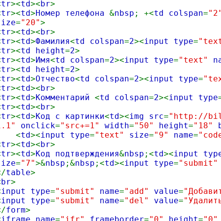
<
tr
><
td
><
br
>
<
tr
><
td
>
Номер телефона
&
nbsp
; +<
td colspan
=
"2
size
=
"20"
>
<
tr
><
td
><
br
>
<
tr
><
td
>
Фамилия
<
td colspan
=
2
><
input type
=
"te
<
tr
><
td height
=
2
>
<
tr
><
td
>
Имя
<
td colspan
=
2
><
input type
=
"text"
n
<
tr
><
td height
=
2
>
<
tr
><
td
>
Отчество
<
td colspan
=
2
><
input type
=
"te
<
tr
><
td
><
br
>
<
tr
><
td
>
Комментарий
<
td colspan
=
2
><
input type
<
tr
><
td
><
br
>
<
tr
><
td
>
Код с картинки
<
td
><
img src
=
"http://bi
1.1"
onclick
=
"src+=1"
width
=
"50"
height
=
"18"
<
td
><
input type
=
"text"
size
=
"9"
name
=
"cod
<
tr
><
td
><
br
>
<
tr
><
td
>
Код подтверждения
&
nbsp
;<
td
><
input typ
size
=
"7"
>&
nbsp
;&
nbsp
;<
td
><
input type
=
"submit
</
table
>
<
br
>
<
input type
=
"submit"
name
=
"add"
value
=
"Добави
<
input type
=
"submit"
name
=
"del"
value
=
"Удалит
</
form
>
<
iframe name
=
"ifr"
frameborder
=
"0"
height
=
"0