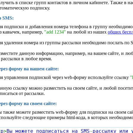
лучить в списке групп контактов в личном кабинете. Также в 
томатическую подписку.
о SMS:
я подписки и добавления номера телефона в группу необходимо
з кавычек, например,
"add 1234"
на любой из наших
общих бесп
я удаления номера из группы рассылки необходимо послать по
зместите данную информацию, например, на вашем сайте, и лю
 рассылки в любое время.
рез форму на нашем сайте:
я управления подпиской через web-форму используйте ссылку
"
нную ссылку можно разместить на своем сайте, и любой посети
писаться от рассылки.
рез форму на своем сайте:
 также можете разместить web-форму для подписки на своем сай
пользуйте следующие примеры html-кода, в которых необходимо
<
p
>
Вы можете подписаться на SMS
-
рассылку или 