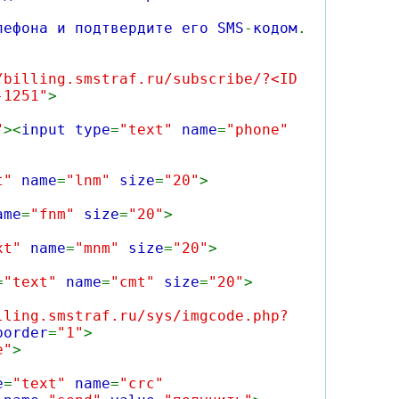
лефона и подтвердите его SMS
-
кодом
.
/billing.smstraf.ru/subscribe/?<ID
-1251"
>
"
><
input type
=
"text"
name
=
"phone"
xt"
name
=
"lnm"
size
=
"20"
>
ame
=
"fnm"
size
=
"20"
>
xt"
name
=
"mnm"
size
=
"20"
>
=
"text"
name
=
"cmt"
size
=
"20"
>
lling.smstraf.ru/sys/imgcode.php?
border
=
"1"
>
e"
>
e
=
"text"
name
=
"crc"