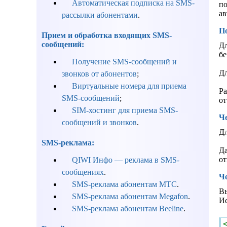
Автоматическая подписка на SMS-
по
ав
рассылки абонентами
.
П
Прием и обработка входящих SMS-
сообщений:
Дл
бе
Получение SMS-сообщений и
Дл
звонков от абонентов
;
Виртуальные номера для приема
Ра
SMS-сообщений
;
от
SIM-хостинг для приема SMS-
Че
сообщений и звонков
.
Дл
SMS-реклама:
Да
от
QIWI Инфо — реклама в SMS-
сообщениях
.
Че
SMS-реклама абонентам МТС
.
Вы
SMS-реклама абонентам Megafon
.
Ис
SMS-реклама абонентам Beeline
.