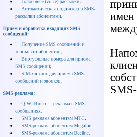
прин
Голосовые (voice) рассылки
;
Автоматическая подписка на SMS-
имен 
рассылки абонентами
.
межд
Прием и обработка входящих SMS-
сообщений:
Получение SMS-сообщений и
Напо
звонков от абонентов
;
Виртуальные номера для приема
клиен
SMS-сообщений
;
собст
SIM-хостинг для приема SMS-
сообщений и звонков
.
SMS-с
SMS-реклама:
QIWI Инфо — реклама в SMS-
сообщениях
.
SMS-реклама абонентам МТС
.
SMS-реклама абонентам Megafon
.
SMS-реклама абонентам Beeline
.