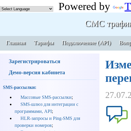
Powered by
T
СМС трафи
Главная
Тарифы
Подключение (API)
Вопр
Зарегистрироваться
Изме
Демо-версия кабинета
пере
SMS-рассылки:
27.07.
Массовые SMS-рассылки
;
SMS-шлюз для интеграции с
программами, API
;
HLR-запросы и Ping-SMS для
проверки номеров
;