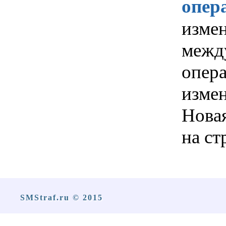
опер
изме
межд
опер
измен
Новая
на с
SMStraf.ru © 2015